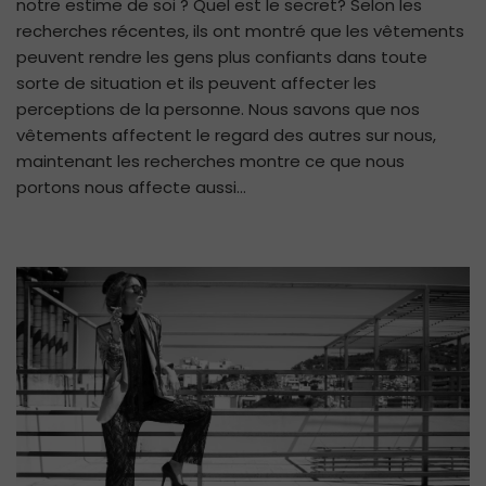
notre estime de soi ? Quel est le secret? Selon les
ro
a
recherches récentes, ils ont montré que les vêtements
un
peuvent rendre les gens plus confiants dans toute
ef
sorte de situation et ils peuvent affecter les
si
perceptions de la personne. Nous savons que nos
su
vêtements affectent le regard des autres sur nous,
l’
maintenant les recherches montre ce que nous
de
portons nous affecte aussi…
so
et
la
co
Ré
d’