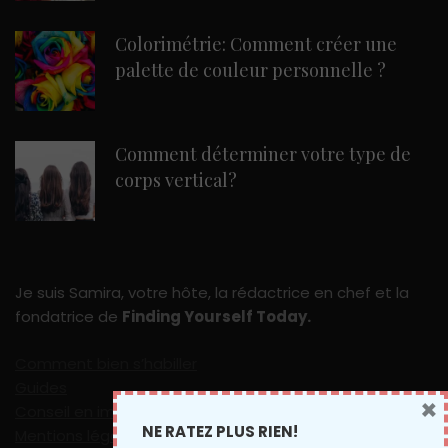
Colorimétrie: Comment créer une
palette de couleur personnelle ?
Comment déterminer votre type de
corps vertical?
Je suis Samira, votre hôte, la rédactrice en chef et la
fondatrice de
Finding Yourself Today.
Comment bien s’habiller
Guides
×
Conseil en image en ligne
NE RATEZ PLUS RIEN!
Mentions légales