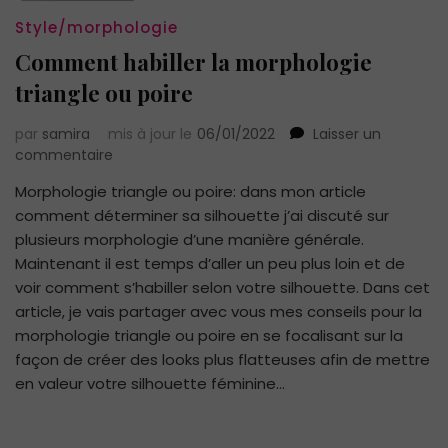
Style/morphologie
Comment habiller la morphologie
triangle ou poire
par
samira
mis à jour le
06/01/2022
Laisser un
sur
commentaire
Comment
Morphologie triangle ou poire: dans mon article
habiller
comment déterminer sa silhouette j’ai discuté sur
la
morphologie
plusieurs morphologie d’une manière générale.
triangle
Maintenant il est temps d’aller un peu plus loin et de
ou
voir comment s’habiller selon votre silhouette. Dans cet
poire
article, je vais partager avec vous mes conseils pour la
morphologie triangle ou poire en se focalisant sur la
façon de créer des looks plus flatteuses afin de mettre
en valeur votre silhouette féminine…