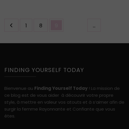
Pagination
Page
Page
Page
1
8
9
…
des
publications
FINDING YOURSELF TODAY
Bienvenue au
Finding Yourself Today
! La mission de
ce blog est de vous aider à découvrir votre propre
style, à mettre en valeur vos atouts et à s’aimer afin de
surgir la femme Rayonnante et Confiante que vous
êtes.