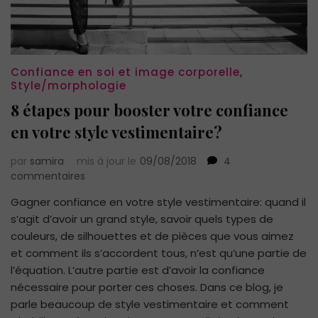
Confiance en soi et image corporelle
,
Style/morphologie
8 étapes pour booster votre confiance
en votre style vestimentaire?
par
samira
mis à jour le
09/08/2018
4
sur
commentaires
8
Gagner confiance en votre style vestimentaire: quand il
étapes
s’agit d’avoir un grand style, savoir quels types de
pour
booster
couleurs, de silhouettes et de pièces que vous aimez
votre
et comment ils s’accordent tous, n’est qu’une partie de
confiance
l’équation. L’autre partie est d’avoir la confiance
en
nécessaire pour porter ces choses. Dans ce blog, je
votre
parle beaucoup de style vestimentaire et comment
style