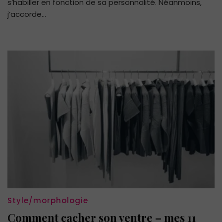
s’habiller en fonction de sa personnalité. Néanmoins,
vestimentaire?
j’accorde…
Style/morphologie
Comment cacher son ventre – mes 11