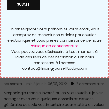
En renseignant votre prénom et votre émail, vous
acceptez de recevoir nos articles par courrier
électronique et vous prenez connaissance de notre
Politique de confidentialité
.
Vous pouvez vous désinscrire à tout moment à
l’aide des liens de désinscription ou en nous
Style/morphologie
contactant à l’adresse
Comment s’habiller avec une
contact@findingyourselftoday.com
morphologie en V ? Que porter ?
su
par
samira
mis à jour le
06/01/2022
2 commentaires
C
Morphologie triangle inversé ou en V: aujourd’hui, je vais
s’h
partager avec vous quelques conseils et astuces
av
un
générales du style vestimentaire pour mettre en valeur