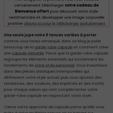
8
certainement télécharger
votre cadeau de
tenues
Bienvenue offert
pour découvrir votre style
variées
vestimentaire et développer une image corporelle
à
positive
cliquez ici pour le télécharger gratuitement
porter
Une seule jupe noire 8 tenues variées à porter
:
comme vous l’avez remarqué, dans ce blog je parle
beaucoup de la
garde-robe capsule
et comment créer
une
capsule versatile
. Parce que la garde-robe capsule
regroupe les éléments essentiels qui soutiennent les
fondements de
votre style personnel
. Vous investissez
dans des pièces classiques intemporelles qui
définissent votre style actuel, puis vous ajoutez des
tendances, des couleurs, des imprimés et des motifs
pour chaque saison qui vont complémenter votre
garde-robe capsule en respectant votre style.
J’aime cette approche de capsule parce qu’elle vous
invite à créer multiples tenues en se basant sur