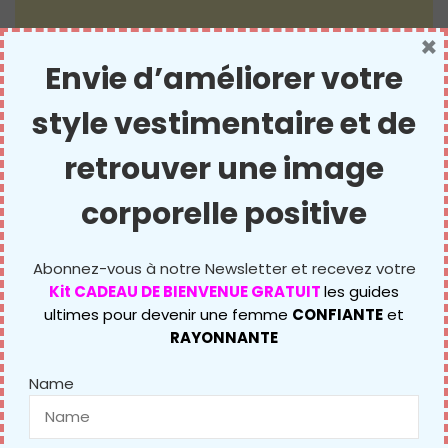
×
Envie d’améliorer votre
style vestimentaire et de
retrouver une image
Une jupe noire pour tous les jours
corporelle positive
Peu importe ce que votre style de vie vous apporte,
Abonnez-vous à notre Newsletter et recevez votre
que vous êtes étudiante, que vous vous rendiez au
Kit CADEAU DE BIENVENUE GRATUIT
les guides
travail ou que vous rencontriez des amis pour le
ultimes pour devenir une femme
CONFIANTE
et
déjeuner, par exemple, une jupe noire devrait vous
RAYONNANTE
accompagner dans toute éventualité.
Name