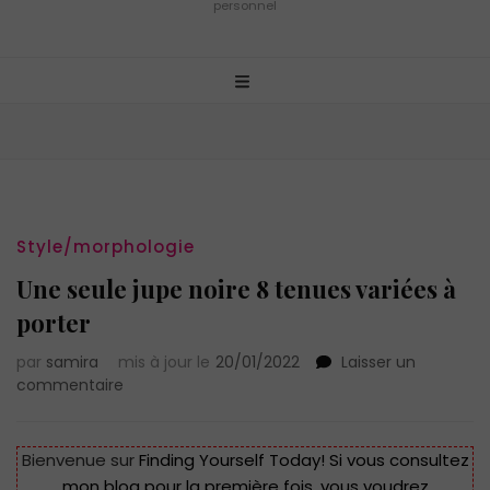
personnel
Style/morphologie
Une seule jupe noire 8 tenues variées à
porter
par
samira
mis à jour le
20/01/2022
Laisser un
sur
commentaire
Une
seule
jupe
Bienvenue sur
Finding Yourself Today!
Si vous consultez
noire
mon blog pour la première fois, vous voudrez