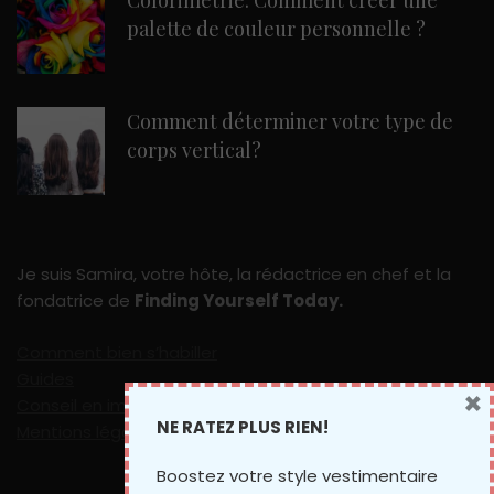
Colorimétrie: Comment créer une
palette de couleur personnelle ?
Comment déterminer votre type de
corps vertical?
Je suis Samira, votre hôte, la rédactrice en chef et la
fondatrice de
Finding Yourself Today.
Comment bien s’habiller
Guides
×
Conseil en image en ligne
NE RATEZ PLUS RIEN!
Mentions légales
Boostez votre style vestimentaire