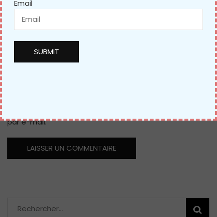
Email
Site web
Prévenez-moi de
tous les
nouveaux
commentaires
par e-mail.
Rechercher :