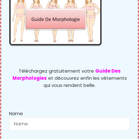
Laisser un commentaire
Votre adresse e-mail ne sera pas publiée.
Les champs
obligatoires sont indiqués avec
*
Commentaire
Téléchargez gratuitement votre
Guide Des
Morphologies
et découvrez enfin les vêtements
qui vous rendent belle.
Nom
*
Name
E-mail
*