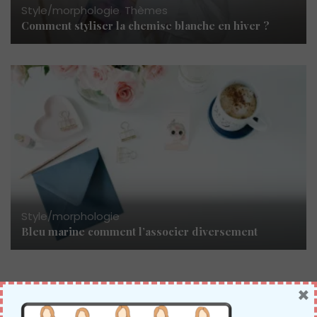
Style/morphologie
,
Thèmes
Comment styliser la chemise blanche en hiver ?
Style/morphologie
Bleu marine comment l’associer diversement
×