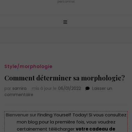
personnel
Style/morphologie
Comment déterminer sa morphologie?
par
samira
mis à jour le
06/01/2022
Laisser un
sur
commentaire
Comment
déterminer
sa
Bienvenue sur
Finding Yourself Today!
Si vous consultez
morphologie?
mon blog pour la première fois, vous voudrez
certainement télécharger
votre cadeau de