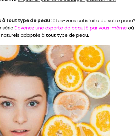
adaptés
à
tout
 à tout type de peau:
êtes-vous satisfaite de votre peau?
type
de
a série
Devenez une experte de beauté par vous-même
où
peau
 naturels adaptés à tout type de peau.