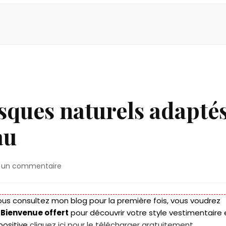
asques naturels adapté
au
sur
r un commentaire
13
recettes
de
ous consultez mon blog pour la première fois, vous voudrez
masques
 Bienvenue offert
pour découvrir votre style vestimentaire 
naturels
positive
cliquez ici pour le télécharger gratuitement