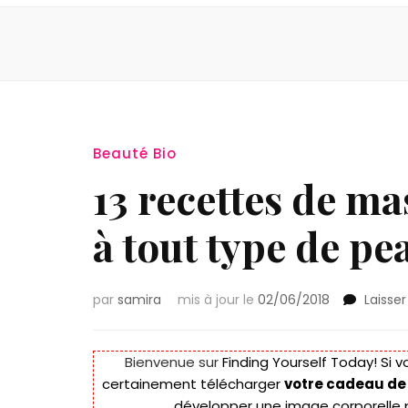
Beauté Bio
13 recettes de m
à tout type de pe
par
samira
mis à jour le
02/06/2018
Laisse
Bienvenue sur
Finding Yourself Today!
Si v
certainement télécharger
votre cadeau de
développer une image corporelle 