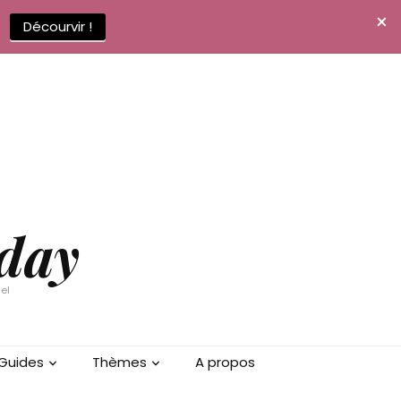
×
e
Décourvir !
oday
el
Guides
Thèmes
A propos