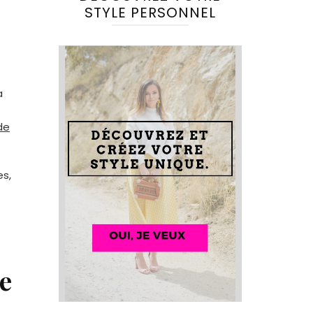
STYLE PERSONNEL
a
de
es,
pe