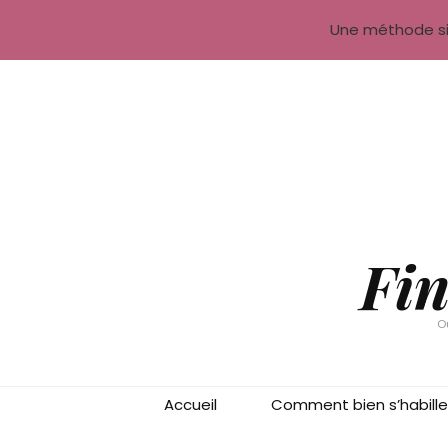
Comment bien s’habiller
Thèmes
Guides
N
Une méthode si
Fin
O
Accueil
Comment bien s’habille