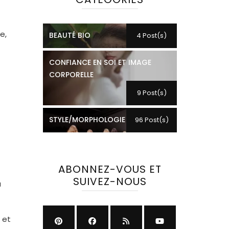
e,
BEAUTÉ BIO
4 Post(s)
CONFIANCE EN SOI ET IMAGE
CORPORELLE
9 Post(s)
STYLE/MORPHOLOGIE
96 Post(s)
ABONNEZ-VOUS ET
SUIVEZ-NOUS
u
 et